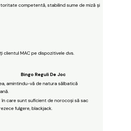
toritate competentă, stabilind sume de miză și
i clientul MAC pe dispozitivele dvs.
Bingo Reguli De Joc
a, amintindu-vă de natura sălbatică
iană.
l în care sunt suficient de norocoși să sac
rezece fulgere, blackjack.