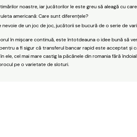
timărilor noastre, iar jucătorilor le este greu să aleagă cu car
uleta americană: Care sunt diferențele?
 nevoie de un joc de joc, jucătorii se bucură de o serie de vari
rtorul în mișcare continuă, este întotdeauna o idee bună să veri
 pentru a fi sigur că transferul bancar rapid este acceptat și 
 ele, cel mai mare castig la păcănele din romania fără îndoială
rocul pe o varietate de sloturi.