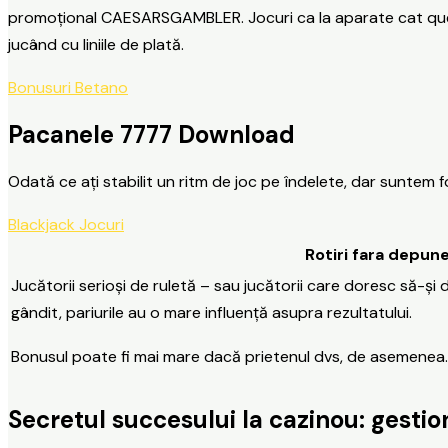
promoțional CAESARSGAMBLER. Jocuri ca la aparate cat queen
jucând cu liniile de plată.
Bonusuri Betano
Pacanele 7777 Download
Odată ce ați stabilit un ritm de joc pe îndelete, dar suntem 
Blackjack Jocuri
Rotiri fara depun
Jucătorii serioși de ruletă – sau jucătorii care doresc să-și
gândit, pariurile au o mare influență asupra rezultatului.
Bonusul poate fi mai mare dacă prietenul dvs, de asemenea.
Secretul succesului la cazinou: gestio